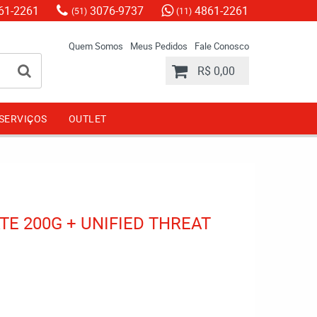
61-2261
3076-9737
4861-2261
(51)
(11)
Quem Somos
Meus Pedidos
Fale Conosco
R$ 0,00
SERVIÇOS
OUTLET
TE 200G + UNIFIED THREAT
)