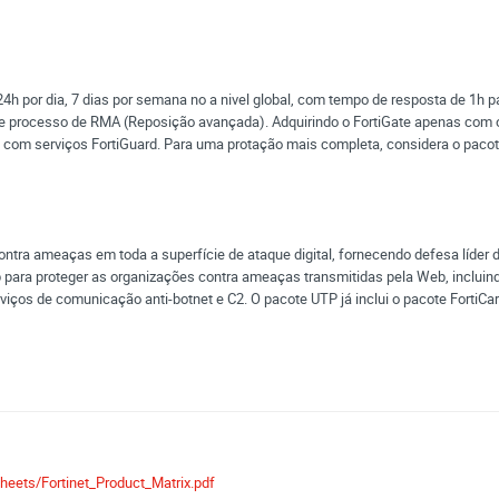
h por dia, 7 dias por semana no a nivel global, com tempo de resposta de 1h pa
 e processo de RMA (Reposição avançada). Adquirindo o FortiGate apenas com o s
a com serviços FortiGuard. Para uma protação mais completa, considera o paco
ontra ameaças em toda a superfície de ataque digital, fornecendo defesa líder 
ara proteger as organizações contra ameaças transmitidas pela Web, incluin
erviços de comunicação anti-botnet e C2. O pacote UTP já inclui o pacote FortiC
heets/Fortinet_Product_Matrix.pdf