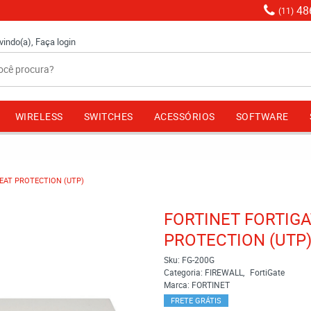
48
(11)
vindo(a),
Faça login
WIRELESS
SWITCHES
ACESSÓRIOS
SOFTWARE
REAT PROTECTION (UTP)
FORTINET FORTIGA
PROTECTION (UTP
Sku:
FG-200G
Categoria:
FIREWALL
FortiGate
Marca:
FORTINET
FRETE GRÁTIS