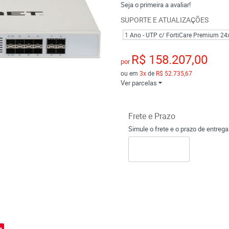
Seja o primeira a avaliar!
SUPORTE E ATUALIZAÇÕES
1 Ano - UTP c/ FortiCare Premium 24
R$ 158.207,00
por
ou em
3x
de
R$ 52.735,67
Ver parcelas
Frete e Prazo
Simule o frete e o prazo de entreg
o
e