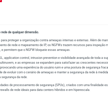
de rede de qualquer dimensão.
e para proteger a organização contra ameaças internas e externas. Além de mant
mento de rede e mapeamento de IP, os NGFWs trazem recursos para inspeção m
as, e permitem que o NGFW bloqueie essas ameaças.
 application control, intrusion prevention e visibilidade avançada de toda a s
ultinuvem, e as empresas se expandem para satisfazer as crescentes necessidad
, provocando uma experiência do usuário ruim e uma postura de segurança fr
dade de evoluir com o cenário de ameaças e manter a segurança da rede à medi
 segurança da rede.
idades de processamento de segurança (SPUs), criados com uma finalidade esp
irewalls de rede ideais para data centers híbridos e em hiperescala.