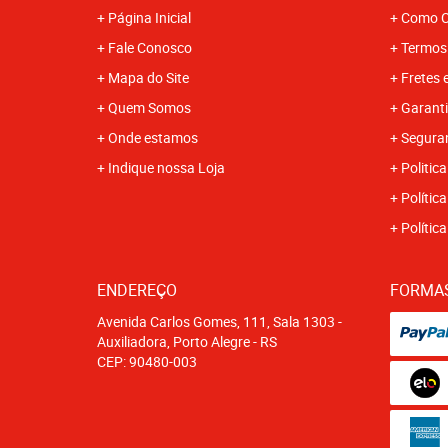
Página Inicial
Como C
Fale Conosco
Termos
Mapa do Site
Fretes 
Quem Somos
Garanti
Onde estamos
Segura
Indique nossa Loja
Politica
Polític
Polític
ENDEREÇO
FORMA
Avenida Carlos Gomes, 111, Sala 1303
-
Auxiliadora, Porto Alegre
-
RS
CEP: 90480-003