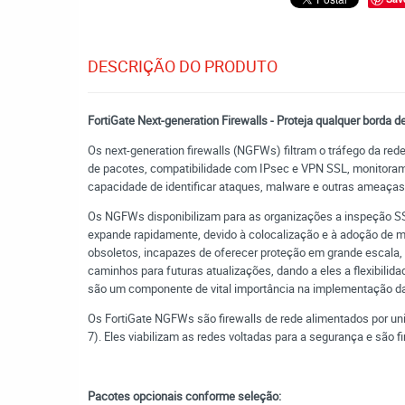
DESCRIÇÃO DO PRODUTO
FortiGate Next-generation Firewalls - Proteja qualquer borda 
Os next-generation firewalls (NGFWs) filtram o tráfego da red
de pacotes, compatibilidade com IPsec e VPN SSL, monitora
capacidade de identificar ataques, malware e outras ameaç
Os NGFWs disponibilizam para as organizações a inspeção SSL,
expande rapidamente, devido à colocalização e à adoção de m
obsoletos, incapazes de oferecer proteção em grande escala
caminhos para futuras atualizações, dando a eles a flexibili
são um componente de vital importância na implementação da
Os FortiGate NGFWs são firewalls de rede alimentados por un
7). Eles viabilizam as redes voltadas para a segurança e são f
Pacotes opcionais conforme seleção: