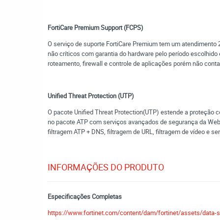
FortiCare Premium Support (FCPS)
O serviço de suporte FortiCare Premium tem um atendimento 24
não críticos com garantia do hardware pelo período escolhido
roteamento, firewall e controle de aplicações porém não cont
Unified Threat Protection (UTP)
O pacote Unified Threat Protection(UTP) estende a proteção c
no pacote ATP com serviços avançados de segurança da Web p
filtragem ATP + DNS, filtragem de URL, filtragem de vídeo e s
INFORMAÇÕES DO PRODUTO
Especificações Completas
https://www.fortinet.com/content/dam/fortinet/assets/data-s